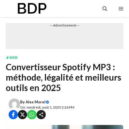
Aller
Me
au
contenu
---Advertisement---
WEB
Convertisseur Spotify MP3 :
méthode, légalité et meilleurs
outils en 2025
By
Alex Morel
On: vendredi, août 1, 2025 2:26 PM